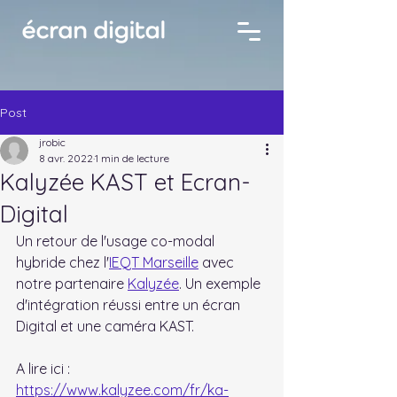
Post
jrobic
8 avr. 2022
1 min de lecture
Kalyzée KAST et Ecran-
Digital
Un retour de l'usage co-modal 
hybride chez l'
IEQT Marseille
 avec 
notre partenaire 
Kalyzée
. Un exemple 
d'intégration réussi entre un écran 
Digital et une caméra KAST.
A lire ici : 
https://www.kalyzee.com/fr/ka-